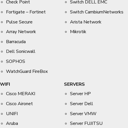
Check Point
Switch DELL EMC
Fortigate – Fortinet
Switch CambiumNetworks
Pulse Secure
Arista Network
Array Network
Mikrotik
Barracuda
Dell Sonicwall
SOPHOS
WatchGuard FireBox
WIFI
SERVERS
Cisco MERAKI
Server HP
Cisco Aironet
Server Dell
UNIFI
Server VMW
Aruba
Server FUJITSU